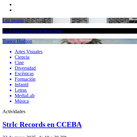
Luz propia
La ligera sorpresa de la acción
Trance Hudson
Artes Visuales
Ciencia
Cine
Diversidad
Escénicas
Formación
Infantil
Letras
MediaLab
Música
Actividades
Strlc Records en CCEBA